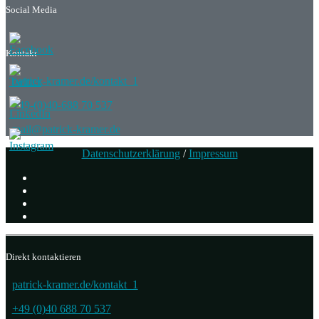
Social Media
Kontakt
patrick-kramer.de/kontakt_1
+49-(0)40-688 70 537
mail@patrick-kramer.de
Datenschutzerklärung
/
Impressum
Direkt kontaktieren
patrick-kramer.de/kontakt_1
+49 (0)40 688 70 537