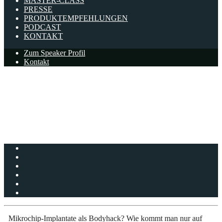
MASTER-CLASS
PRESSE
PRODUKTEMPFEHLUNGEN
PODCAST
KONTAKT
Zum Speaker Profil
Kontakt
#3: Myth Microchip-Implants:
Human Upgrades
Patrick Kramer
Mikrochip-Implantate als Bodyhack? Wie kommt man nur auf