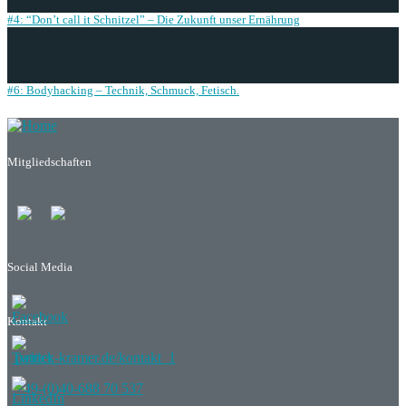
#4: “Don’t call it Schnitzel” – Die Zukunft unser Ernährung
#6: Bodyhacking – Technik, Schmuck, Fetisch.
Mitgliedschaften
Social Media
Kontakt
patrick-kramer.de/kontakt_1
+49-(0)40-688 70 537