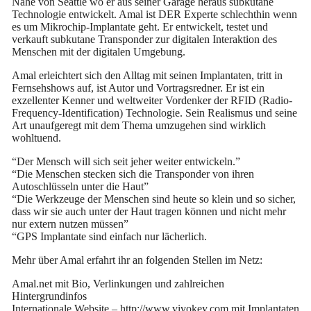
Nähe von Seattle wo er aus seiner Garage heraus subkutane
Technologie entwickelt. Amal ist DER Experte schlechthin wenn
es um Mikrochip-Implantate geht. Er entwickelt, testet und
verkauft subkutane Transponder zur digitalen Interaktion des
Menschen mit der digitalen Umgebung.
Amal erleichtert sich den Alltag mit seinen Implantaten, tritt in
Fernsehshows auf, ist Autor und Vortragsredner. Er ist ein
exzellenter Kenner und weltweiter Vordenker der RFID (Radio-
Frequency-Identification) Technologie. Sein Realismus und seine
Art unaufgeregt mit dem Thema umzugehen sind wirklich
wohltuend.
“Der Mensch will sich seit jeher weiter entwickeln.”
“Die Menschen stecken sich die Transponder von ihren
Autoschlüsseln unter die Haut”
“Die Werkzeuge der Menschen sind heute so klein und so sicher,
dass wir sie auch unter der Haut tragen können und nicht mehr
nur extern nutzen müssen”
“GPS Implantate sind einfach nur lächerlich.
Mehr über Amal erfahrt ihr an folgenden Stellen im Netz:
Amal.net mit Bio, Verlinkungen und zahlreichen
Hintergrundinfos
Internationale Website – http://www.vivokey.com mit Implantaten