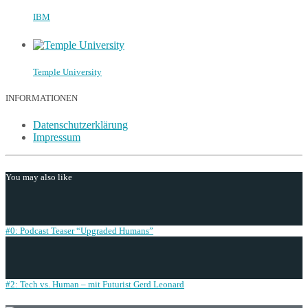
IBM
Temple University
INFORMATIONEN
Datenschutzerklärung
Impressum
You may also like
#0: Podcast Teaser “Upgraded Humans”
#2: Tech vs. Human – mit Futurist Gerd Leonard