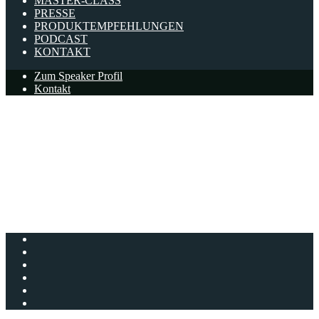
MASTER-CLASS
PRESSE
PRODUKTEMPFEHLUNGEN
PODCAST
KONTAKT
Zum Speaker Profil
Kontakt
#1: Über die Angst vor
Menschen, die Angst vor Technik
haben
Patrick Kramer