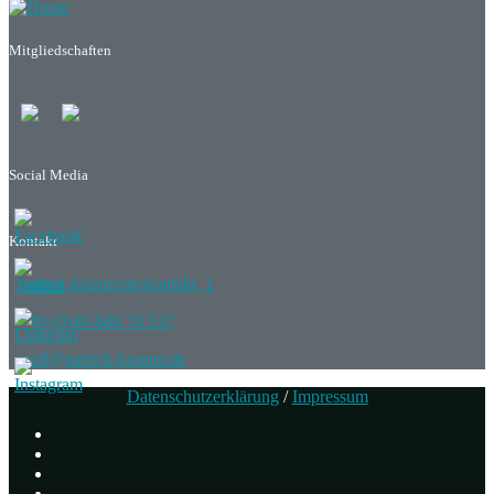
Mitgliedschaften
Social Media
Kontakt
patrick-kramer.de/kontakt_1
+49-(0)40-688 70 537
mail@patrick-kramer.de
Datenschutzerklärung
/
Impressum