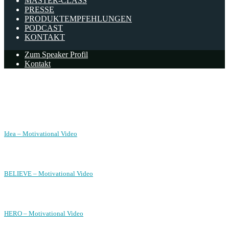
MASTER-CLASS
PRESSE
PRODUKTEMPFEHLUNGEN
PODCAST
KONTAKT
Zum Speaker Profil
Kontakt
videos
Idea – Motivational Video
BELIEVE – Motivational Video
HERO – Motivational Video