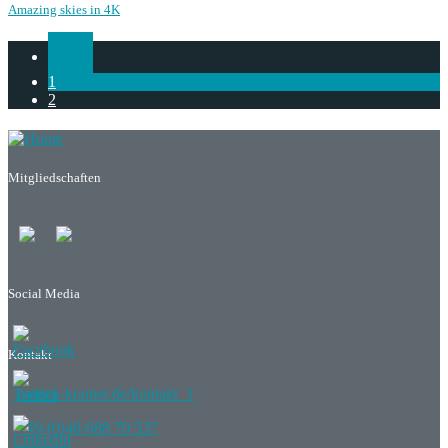
Amazing skies in 4K
1
2
Mitgliedschaften
Social Media
Kontakt
patrick-kramer.de/kontakt_1
+49-(0)40-688 70 537